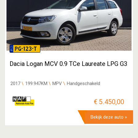
PG-123-T
Dacia Logan MCV 0.9 TCe Laureate LPG G3
2017
199.947KM
MPV
Handgeschakeld
€ 5.450,00
Bekijk deze auto »