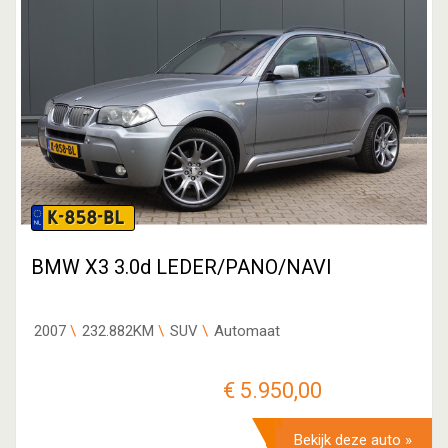
K-858-BL
BMW X3 3.0d LEDER/PANO/NAVI
2007
232.882KM
SUV
Automaat
€ 5.950,00
Bekijk deze auto »