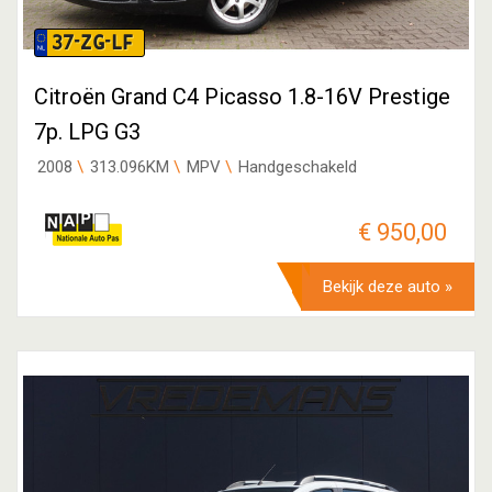
37-ZG-LF
Citroën Grand C4 Picasso 1.8-16V Prestige
7p. LPG G3
2008
313.096KM
MPV
Handgeschakeld
€ 950,00
Bekijk deze auto »