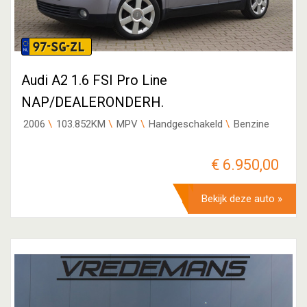
97-SG-ZL
Audi A2 1.6 FSI Pro Line
NAP/DEALERONDERH.
2006
103.852KM
MPV
Handgeschakeld
Benzine
€ 6.950,00
Bekijk deze auto »