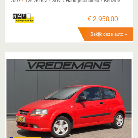
2007
126.261KM
SUV
Handgeschakeld
Benzine
€ 2.950,00
Bekijk deze auto »