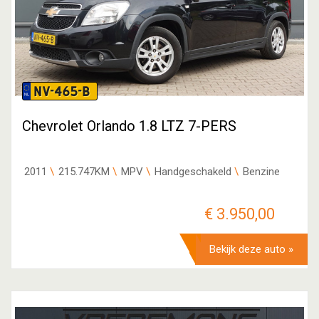
NV-465-B
Chevrolet Orlando 1.8 LTZ 7-PERS
2011
215.747KM
MPV
Handgeschakeld
Benzine
€ 3.950,00
Bekijk deze auto »