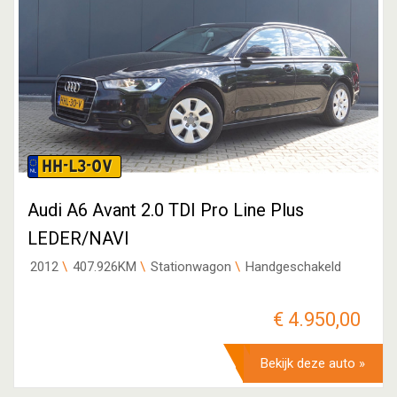
HH-L3-0V
Audi A6 Avant 2.0 TDI Pro Line Plus
LEDER/NAVI
2012
407.926KM
Stationwagon
Handgeschakeld
€ 4.950,00
Bekijk deze auto »