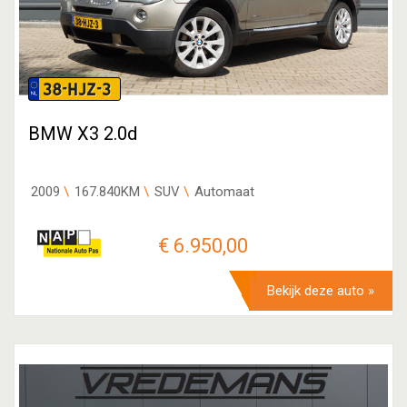
38-HJZ-3
BMW X3 2.0d
2009
167.840KM
SUV
Automaat
€ 6.950,00
Bekijk deze auto »