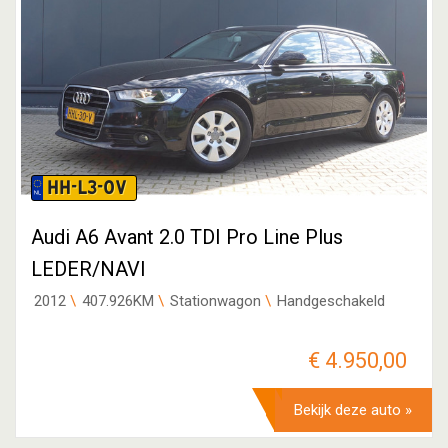
HH-L3-0V
Audi A6 Avant 2.0 TDI Pro Line Plus
LEDER/NAVI
2012
407.926KM
Stationwagon
Handgeschakeld
€ 4.950,00
Bekijk deze auto »