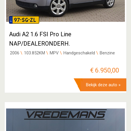
97-SG-ZL
Audi A2 1.6 FSI Pro Line
NAP/DEALERONDERH.
2006
103.852KM
MPV
Handgeschakeld
Benzine
€ 6.950,00
Bekijk deze auto »